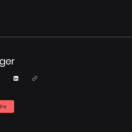
ger
dre