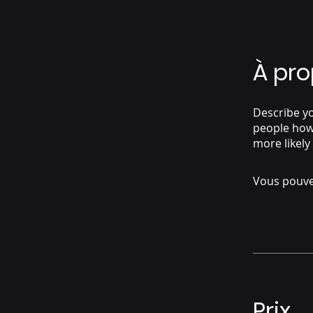
À pr
Describe yo
people how 
more likely
Vous pouve
Prix