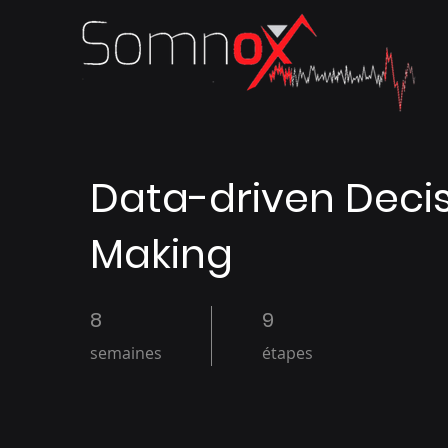
Data-driven Deci
Making
8
8 semaines
9
9 étapes
semaines
étapes